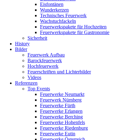
Eisfontänen
Wunderkerzen
Technisches Feuerwerk
Wachstuchfackeln
Feuerwerkspakete für Hochzeiten
Feuerwerkspakete für Gastronomie
Sicherheit
History
Bilder
Feuerwerk Aufbau
Barockfeuerwerk
Hochfeuerwerk
Feuerschriften und Lichterbilder
Videos
Referenzen
Top Events
Feuerwerke Neumarkt
Feuerwerk Nürnberg
Feuerwerke Fürth
Feuerwerke Erlangen
Feuerwerke Berching
Feuerwerke Hohenfels
Feuerwerke Riedenburg
Feuerwerke Eutin
Feuerwerke Österreich