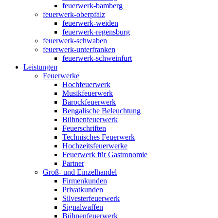
feuerwerk-bamberg
feuerwerk-oberpfalz
feuerwerk-weiden
feuerwerk-regensburg
feuerwerk-schwaben
feuerwerk-unterfranken
feuerwerk-schweinfurt
Leistungen
Feuerwerke
Hochfeuerwerk
Musikfeuerwerk
Barockfeuerwerk
Bengalische Beleuchtung
Bühnenfeuerwerk
Feuerschriften
Technisches Feuerwerk
Hochzeitsfeuerwerke
Feuerwerk für Gastronomie
Partner
Groß- und Einzelhandel
Firmenkunden
Privatkunden
Silvesterfeuerwerk
Signalwaffen
Bühnenfeuerwerk