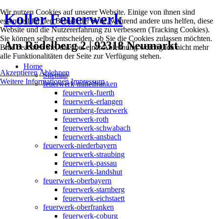
Wir nutzen Cookies auf unserer Website. Einige von ihnen sind
Koller Feuerwerk
essenziell für den Betrieb der Seite, während andere uns helfen, diese
Website und die Nutzererfahrung zu verbessern (Tracking Cookies).
Sie können selbst entscheiden, ob Sie die Cookies zulassen möchten.
Am Rödelberg 2 | 92318 Neumarkt
Bitte beachten Sie, dass bei einer Ablehnung womöglich nicht mehr
alle Funktionalitäten der Seite zur Verfügung stehen.
Home
Akzeptieren
Ablehnen
Sitemap
Weitere Informationen
Impressum
feuerwerk-mittelfranken
feuerwerk-fuerth
feuerwerk-erlangen
nuernberg-feuerwerk
feuerwerk-roth
feuerwerk-schwabach
feuerwerk-ansbach
feuerwerk-niederbayern
feuerwerk-straubing
feuerwerk-passau
feuerwerk-landshut
feuerwerk-oberbayern
feuerwerk-starnberg
feuerwerk-eichstaett
feuerwerk-oberfranken
feuerwerk-coburg