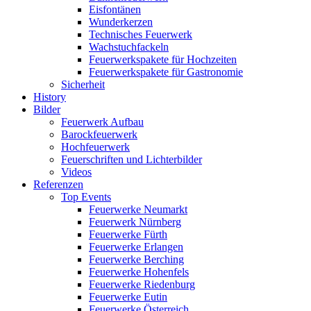
Eisfontänen
Wunderkerzen
Technisches Feuerwerk
Wachstuchfackeln
Feuerwerkspakete für Hochzeiten
Feuerwerkspakete für Gastronomie
Sicherheit
History
Bilder
Feuerwerk Aufbau
Barockfeuerwerk
Hochfeuerwerk
Feuerschriften und Lichterbilder
Videos
Referenzen
Top Events
Feuerwerke Neumarkt
Feuerwerk Nürnberg
Feuerwerke Fürth
Feuerwerke Erlangen
Feuerwerke Berching
Feuerwerke Hohenfels
Feuerwerke Riedenburg
Feuerwerke Eutin
Feuerwerke Österreich