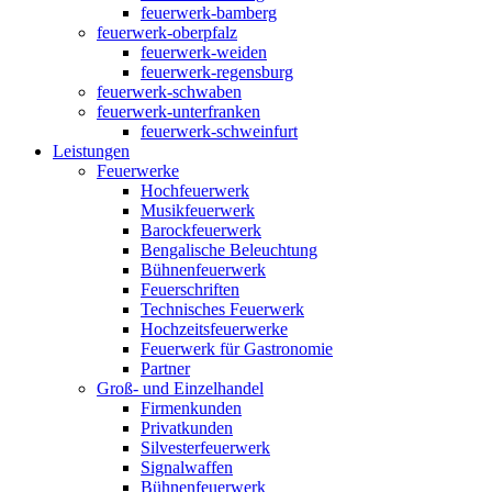
feuerwerk-bamberg
feuerwerk-oberpfalz
feuerwerk-weiden
feuerwerk-regensburg
feuerwerk-schwaben
feuerwerk-unterfranken
feuerwerk-schweinfurt
Leistungen
Feuerwerke
Hochfeuerwerk
Musikfeuerwerk
Barockfeuerwerk
Bengalische Beleuchtung
Bühnenfeuerwerk
Feuerschriften
Technisches Feuerwerk
Hochzeitsfeuerwerke
Feuerwerk für Gastronomie
Partner
Groß- und Einzelhandel
Firmenkunden
Privatkunden
Silvesterfeuerwerk
Signalwaffen
Bühnenfeuerwerk