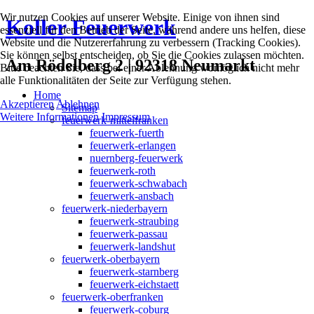
Wir nutzen Cookies auf unserer Website. Einige von ihnen sind
Koller Feuerwerk
essenziell für den Betrieb der Seite, während andere uns helfen, diese
Website und die Nutzererfahrung zu verbessern (Tracking Cookies).
Sie können selbst entscheiden, ob Sie die Cookies zulassen möchten.
Am Rödelberg 2 | 92318 Neumarkt
Bitte beachten Sie, dass bei einer Ablehnung womöglich nicht mehr
alle Funktionalitäten der Seite zur Verfügung stehen.
Home
Akzeptieren
Ablehnen
Sitemap
Weitere Informationen
Impressum
feuerwerk-mittelfranken
feuerwerk-fuerth
feuerwerk-erlangen
nuernberg-feuerwerk
feuerwerk-roth
feuerwerk-schwabach
feuerwerk-ansbach
feuerwerk-niederbayern
feuerwerk-straubing
feuerwerk-passau
feuerwerk-landshut
feuerwerk-oberbayern
feuerwerk-starnberg
feuerwerk-eichstaett
feuerwerk-oberfranken
feuerwerk-coburg