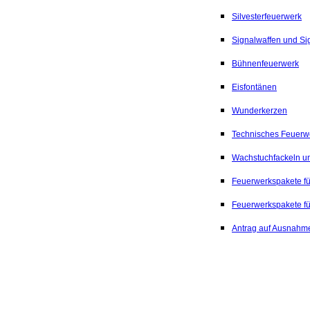
Silvesterfeuerwerk
Signalwaffen und Si
Bühnenfeuerwerk
Eisfontänen
Wunderkerzen
Technisches Feuerw
Wachstuchfackeln u
Feuerwerkspakete fü
Feuerwerkspakete f
Antrag auf Ausnah