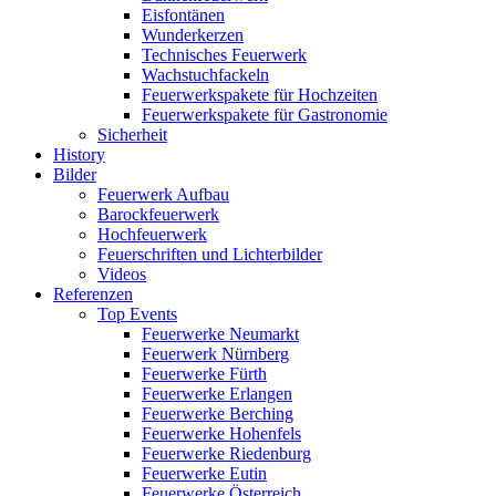
Eisfontänen
Wunderkerzen
Technisches Feuerwerk
Wachstuchfackeln
Feuerwerkspakete für Hochzeiten
Feuerwerkspakete für Gastronomie
Sicherheit
History
Bilder
Feuerwerk Aufbau
Barockfeuerwerk
Hochfeuerwerk
Feuerschriften und Lichterbilder
Videos
Referenzen
Top Events
Feuerwerke Neumarkt
Feuerwerk Nürnberg
Feuerwerke Fürth
Feuerwerke Erlangen
Feuerwerke Berching
Feuerwerke Hohenfels
Feuerwerke Riedenburg
Feuerwerke Eutin
Feuerwerke Österreich