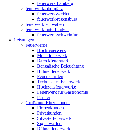
feuerwerk-bamberg
feuerwerk-oberpfalz
feuerwerk-weiden
feuerwerk-regensburg
feuerwerk-schwaben
feuerwerk-unterfranken
feuerwerk-schweinfurt
Leistungen
Feuerwerke
Hochfeuerwerk
Musikfeuerwerk
Barockfeuerwerk
Bengalische Beleuchtung
Bühnenfeuerwerk
Feuerschriften
Technisches Feuerwerk
Hochzeitsfeuerwerke
Feuerwerk für Gastronomie
Partner
Groß- und Einzelhandel
Firmenkunden
Privatkunden
Silvesterfeuerwerk
Signalwaffen
Bühnenfeuerwerk