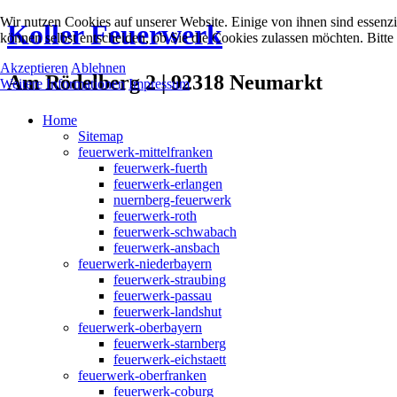
Wir nutzen Cookies auf unserer Website. Einige von ihnen sind essenzi
Koller Feuerwerk
können selbst entscheiden, ob Sie die Cookies zulassen möchten. Bitte
Akzeptieren
Ablehnen
Am Rödelberg 2 | 92318 Neumarkt
Weitere Informationen
Impressum
Home
Sitemap
feuerwerk-mittelfranken
feuerwerk-fuerth
feuerwerk-erlangen
nuernberg-feuerwerk
feuerwerk-roth
feuerwerk-schwabach
feuerwerk-ansbach
feuerwerk-niederbayern
feuerwerk-straubing
feuerwerk-passau
feuerwerk-landshut
feuerwerk-oberbayern
feuerwerk-starnberg
feuerwerk-eichstaett
feuerwerk-oberfranken
feuerwerk-coburg