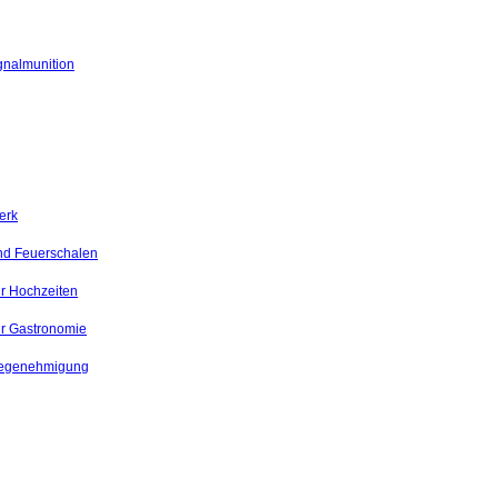
gnalmunition
erk
nd Feuerschalen
r Hochzeiten
ür Gastronomie
megenehmigung