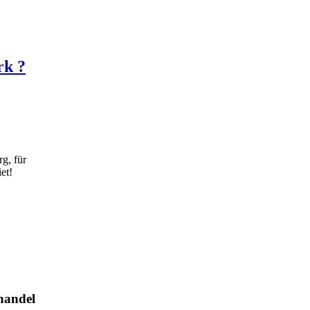
rk ?
g, für
et!
handel