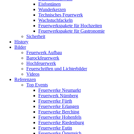
Eisfontänen
Wunderkerzen
Technisches Feuerwerk
Wachstuchfackeln
Feuerwerkspakete für Hochzeiten
Feuerwerkspakete für Gastronomie
Sicherheit
History
Bilder
Feuerwerk Aufbau
Barockfeuerwerk
Hochfeuerwerk
Feuerschriften und Lichterbilder
Videos
Referenzen
Top Events
Feuerwerke Neumarkt
Feuerwerk Nürnberg
Feuerwerke Fürth
Feuerwerke Erlangen
Feuerwerke Berching
Feuerwerke Hohenfels
Feuerwerke Riedenburg
Feuerwerke Eutin
Feuerwerke Österreich