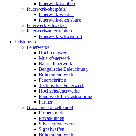
feuerwerk-bamberg
feuerwerk-oberpfalz
feuerwerk-weiden
feuerwerk-regensburg
feuerwerk-schwaben
feuerwerk-unterfranken
feuerwerk-schweinfurt
Leistungen
Feuerwerke
Hochfeuerwerk
Musikfeuerwerk
Barockfeuerwerk
Bengalische Beleuchtung
Bühnenfeuerwerk
Feuerschriften
Technisches Feuerwerk
Hochzeitsfeuerwerke
Feuerwerk für Gastronomie
Partner
Groß- und Einzelhandel
Firmenkunden
Privatkunden
Silvesterfeuerwerk
Signalwaffen
Bühnenfeuerwerk