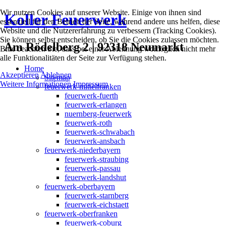
Wir nutzen Cookies auf unserer Website. Einige von ihnen sind
Koller Feuerwerk
essenziell für den Betrieb der Seite, während andere uns helfen, diese
Website und die Nutzererfahrung zu verbessern (Tracking Cookies).
Sie können selbst entscheiden, ob Sie die Cookies zulassen möchten.
Am Rödelberg 2 | 92318 Neumarkt
Bitte beachten Sie, dass bei einer Ablehnung womöglich nicht mehr
alle Funktionalitäten der Seite zur Verfügung stehen.
Home
Akzeptieren
Ablehnen
Sitemap
Weitere Informationen
Impressum
feuerwerk-mittelfranken
feuerwerk-fuerth
feuerwerk-erlangen
nuernberg-feuerwerk
feuerwerk-roth
feuerwerk-schwabach
feuerwerk-ansbach
feuerwerk-niederbayern
feuerwerk-straubing
feuerwerk-passau
feuerwerk-landshut
feuerwerk-oberbayern
feuerwerk-starnberg
feuerwerk-eichstaett
feuerwerk-oberfranken
feuerwerk-coburg