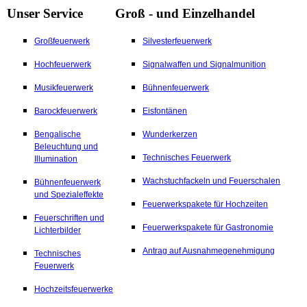
Unser Service
Groß - und Einzelhandel
Großfeuerwerk
Silvesterfeuerwerk
Hochfeuerwerk
Signalwaffen und Signalmunition
Musikfeuerwerk
Bühnenfeuerwerk
Barockfeuerwerk
Eisfontänen
Bengalische
Wunderkerzen
Beleuchtung und
Technisches Feuerwerk
Illumination
Wachstuchfackeln und Feuerschalen
Bühnenfeuerwerk
und Spezialeffekte
Feuerwerkspakete für Hochzeiten
Feuerschriften und
Feuerwerkspakete für Gastronomie
Lichterbilder
Antrag auf Ausnahmegenehmigung
Technisches
Feuerwerk
Hochzeitsfeuerwerke