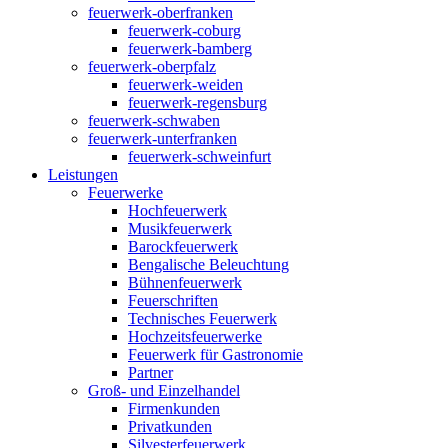
feuerwerk-oberfranken
feuerwerk-coburg
feuerwerk-bamberg
feuerwerk-oberpfalz
feuerwerk-weiden
feuerwerk-regensburg
feuerwerk-schwaben
feuerwerk-unterfranken
feuerwerk-schweinfurt
Leistungen
Feuerwerke
Hochfeuerwerk
Musikfeuerwerk
Barockfeuerwerk
Bengalische Beleuchtung
Bühnenfeuerwerk
Feuerschriften
Technisches Feuerwerk
Hochzeitsfeuerwerke
Feuerwerk für Gastronomie
Partner
Groß- und Einzelhandel
Firmenkunden
Privatkunden
Silvesterfeuerwerk