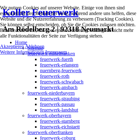
Wir nutzen Cookies auf unserer Website. Einige von ihnen sind
Koller Feuerwerk
essenziell für den Betrieb der Seite, während andere uns helfen, diese
Website und die Nutzererfahrung zu verbessern (Tracking Cookies).
Sie können selbst entscheiden, ob Sie die Cookies zulassen möchten.
Am Rödelberg 2 | 92318 Neumarkt
Bitte beachten Sie, dass bei einer Ablehnung womöglich nicht mehr
alle Funktionalitäten der Seite zur Verfügung stehen.
Home
Akzeptieren
Ablehnen
Sitemap
Weitere Informationen
Impressum
feuerwerk-mittelfranken
feuerwerk-fuerth
feuerwerk-erlangen
nuernberg-feuerwerk
feuerwerk-roth
feuerwerk-schwabach
feuerwerk-ansbach
feuerwerk-niederbayern
feuerwerk-straubing
feuerwerk-passau
feuerwerk-landshut
feuerwerk-oberbayern
feuerwerk-starnberg
feuerwerk-eichstaett
feuerwerk-oberfranken
feuerwerk-coburg