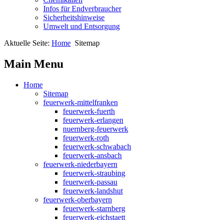
Infos für Endverbraucher
Sicherheitshinweise
Umwelt und Entsorgung
Aktuelle Seite:
Home
Sitemap
Main Menu
Home
Sitemap
feuerwerk-mittelfranken
feuerwerk-fuerth
feuerwerk-erlangen
nuernberg-feuerwerk
feuerwerk-roth
feuerwerk-schwabach
feuerwerk-ansbach
feuerwerk-niederbayern
feuerwerk-straubing
feuerwerk-passau
feuerwerk-landshut
feuerwerk-oberbayern
feuerwerk-starnberg
feuerwerk-eichstaett