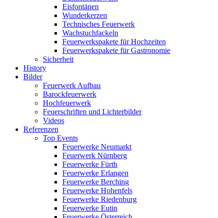
Eisfontänen
Wunderkerzen
Technisches Feuerwerk
Wachstuchfackeln
Feuerwerkspakete für Hochzeiten
Feuerwerkspakete für Gastronomie
Sicherheit
History
Bilder
Feuerwerk Aufbau
Barockfeuerwerk
Hochfeuerwerk
Feuerschriften und Lichterbilder
Videos
Referenzen
Top Events
Feuerwerke Neumarkt
Feuerwerk Nürnberg
Feuerwerke Fürth
Feuerwerke Erlangen
Feuerwerke Berching
Feuerwerke Hohenfels
Feuerwerke Riedenburg
Feuerwerke Eutin
Feuerwerke Österreich