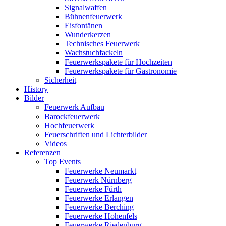
Signalwaffen
Bühnenfeuerwerk
Eisfontänen
Wunderkerzen
Technisches Feuerwerk
Wachstuchfackeln
Feuerwerkspakete für Hochzeiten
Feuerwerkspakete für Gastronomie
Sicherheit
History
Bilder
Feuerwerk Aufbau
Barockfeuerwerk
Hochfeuerwerk
Feuerschriften und Lichterbilder
Videos
Referenzen
Top Events
Feuerwerke Neumarkt
Feuerwerk Nürnberg
Feuerwerke Fürth
Feuerwerke Erlangen
Feuerwerke Berching
Feuerwerke Hohenfels
Feuerwerke Riedenburg