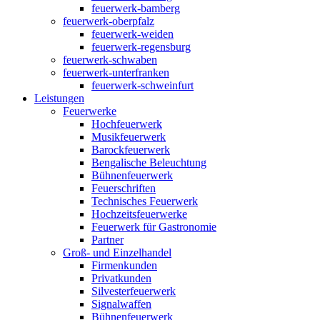
feuerwerk-bamberg
feuerwerk-oberpfalz
feuerwerk-weiden
feuerwerk-regensburg
feuerwerk-schwaben
feuerwerk-unterfranken
feuerwerk-schweinfurt
Leistungen
Feuerwerke
Hochfeuerwerk
Musikfeuerwerk
Barockfeuerwerk
Bengalische Beleuchtung
Bühnenfeuerwerk
Feuerschriften
Technisches Feuerwerk
Hochzeitsfeuerwerke
Feuerwerk für Gastronomie
Partner
Groß- und Einzelhandel
Firmenkunden
Privatkunden
Silvesterfeuerwerk
Signalwaffen
Bühnenfeuerwerk